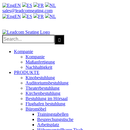
EN
ES
FR
NL
Facebook
X
LinkedIn
YouTube
sales@leadcomseating.com
EN
ES
FR
NL
sales@leadcomseating.com
Search
for:
Kompanie
Kompanie
Maßanfertigung
Nachhaltigkeit
PRODUKTE
Kinobestuhlung
Auditoriumsbestuhlung
Theaterbestuhlung
Kirchenbestuhlung
Bestuhlung im Hörsaal
Flughafen bestuhlung
Büromöbel
Trainingstabellen
Besprechungstische
Arbeitsplatz
Höhenverstellbarer Tisch