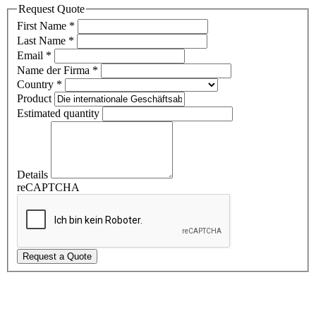
Request Quote
First Name
*
Last Name
*
Email
*
Name der Firma
*
Country
*
Product
Estimated quantity
Details
reCAPTCHA
Request a Quote