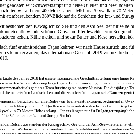
ier genossen wir Schwefeldampf und heiße Quellen und bewunderten 
pazierten wir auf dem 400 Meter langen Mishima Skywalk in 70 Meter
mit atemberaubendem 360°-Blick auf die Schichten der Izu- und Surug
ir besuchten den Kawaguchiko-See und den Ashi-See, der für seine hei
rkundeten die wunderschönen Gras- und Pferdeweiden von Sengokuhara,
pazieren gehen, Kühe melken und sogar Butter und Käse herstellen kön
ach fünf erlebnisreichen Tagen kehrten wir nach Hause zurück und f
ir es kaum erwarten, das internationale Geschäft 2019 voranzutreiben,
019.
m Laufe des Jahres 2018 hat unsere internationale Geschäftsabteilung eine lange R
obenswerten Verkaufsleistung beigetragen. Gemeinsam spiegeln wir die harmonische
usammenarbeit als geeintes Team für eine gemeinsame Mission. Die diesjährige Te
nd die malerischen Landschaften und die wunderschöne japanische Natur zu genie
emeinsam besuchten wir eine Reihe von Touristenattraktionen, beginnend in Owakud
ir Schwefeldampf und heiße Quellen und bewunderten den himmelhohen Berg Fuji
kywalk in 70 Metern Höhe entlang – Japans längste nur für Fußgänger zugänglic
uf die Schichten der Izu- und Suruga-Bucht).
uf der Reiseroute standen der Kawaguchiko-See und der Ashi-See – letzterer ist ein 
ekannt ist. Wir haben auch die wunderschönen Grasfelder und Pferdeweiden von Sen
it Schafen spazieren gehen, die Kühe melken und sogar Butter und Käse herstelle