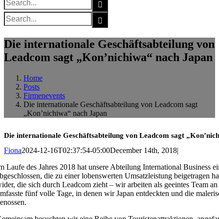
for:
Search
for:
Die internationale Geschäftsabteilung von
Leadcom sagt „Kon’nichiwa“ nach Japan
Home
Posts
Firmenevents
Die internationale Geschäftsabteilung von Leadcom sagt
„Kon’nichiwa“ nach Japan
Die internationale Geschäftsabteilung von Leadcom sagt „Kon’nic
Fiona
2024-12-16T02:37:54-05:00
December 14th, 2018
|
m Laufe des Jahres 2018 hat unsere Abteilung International Business 
bgeschlossen, die zu einer lobenswerten Umsatzleistung beigetragen 
ider, die sich durch Leadcom zieht – wir arbeiten als geeintes Team 
mfasste fünf volle Tage, in denen wir Japan entdeckten und die maler
enossen.
emeinsam besuchten wir eine Reihe von Touristenattraktionen, angefan