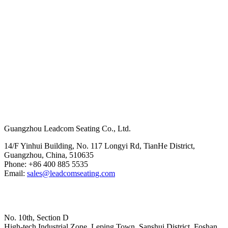
Hoofdkantoor
Guangzhou Leadcom Seating Co., Ltd.
14/F Yinhui Building, No. 117 Longyi Rd, TianHe District,
Guangzhou, China, 510635
Phone: +86 400 885 5535
Email:
sales@leadcomseating.com
Hoofdfabriek
No. 10th, Section D
High-tech Industrial Zone, Leping Town, Sanshui District, Foshan