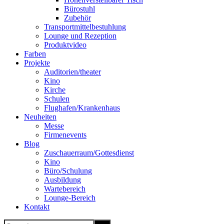
Bürostuhl
Zubehör
Transportmittelbestuhlung
Lounge und Rezeption
Produktvideo
Farben
Projekte
Auditorien/theater
Kino
Kirche
Schulen
Flughafen/Krankenhaus
Neuheiten
Messe
Firmenevents
Blog
Zuschauerraum/Gottesdienst
Kino
Büro/Schulung
Ausbildung
Wartebereich
Lounge-Bereich
Kontakt
Search