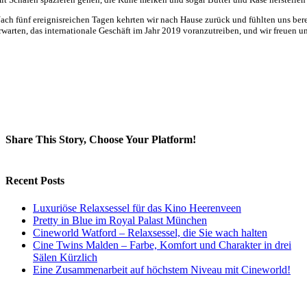
ach fünf ereignisreichen Tagen kehrten wir nach Hause zurück und fühlten uns be
rwarten, das internationale Geschäft im Jahr 2019 voranzutreiben, und wir freuen 
Share This Story, Choose Your Platform!
Facebook
X
LinkedIn
Email
Recent Posts
Luxuriöse Relaxsessel für das Kino Heerenveen
Pretty in Blue im Royal Palast München
Cineworld Watford – Relaxsessel, die Sie wach halten
Cine Twins Malden – Farbe, Komfort und Charakter in drei
Sälen Kürzlich
Eine Zusammenarbeit auf höchstem Niveau mit Cineworld!