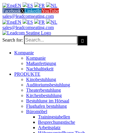
EN
ES
FR
NL
Facebook
X
LinkedIn
YouTube
sales@leadcomseating.com
EN
ES
FR
NL
sales@leadcomseating.com
Search for:
Kompanie
Kompanie
Maßanfertigung
Nachhaltigkeit
PRODUKTE
Kinobestuhlung
Auditoriumsbestuhlung
Theaterbestuhlung
Kirchenbestuhlung
Bestuhlung im Hörsaal
Flughafen bestuhlung
Büromöbel
Trainingstabellen
Besprechungstische
Arbeitsplatz
Höhenverstellbarer Tisch