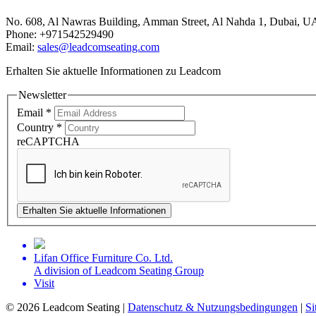
No. 608, Al Nawras Building, Amman Street, Al Nahda 1, Dubai, U
Phone: +971542529490
Email:
sales@leadcomseating.com
Erhalten Sie aktuelle Informationen zu Leadcom
Newsletter
Email
*
Country
*
reCAPTCHA
Erhalten Sie aktuelle Informationen
Lifan Office Furniture Co. Ltd.
A division of Leadcom Seating Group
Visit
©
2026 Leadcom Seating |
Datenschutz & Nutzungsbedingungen
|
Si