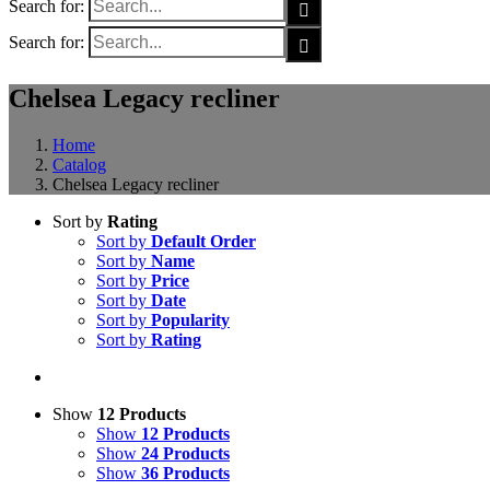
Search for:
Search for:
Chelsea Legacy recliner
Home
Catalog
Chelsea Legacy recliner
Sort by
Rating
Sort by
Default Order
Sort by
Name
Sort by
Price
Sort by
Date
Sort by
Popularity
Sort by
Rating
Show
12 Products
Show
12 Products
Show
24 Products
Show
36 Products