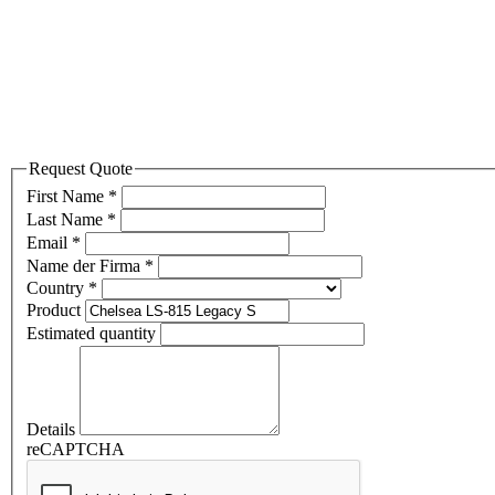
Request Quote
First Name
*
Last Name
*
Email
*
Name der Firma
*
Country
*
Product
Estimated quantity
Details
reCAPTCHA