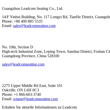
Guangzhou Leadcom Seating Co., Ltd.
14/F Yinhui Building, No. 117 Longyi Rd, TianHe District, Guangzh
Phone: +86 400 885 5535
Email:
sales@leadcomseating.com
Hoofdfabriek
No. 10th, Section D
High-tech Industrial Zone, Leping Town, Sanshui District, Foshan Ci
​​​​​​​Guangdong Province, China 528100
sales@leadcomseating.com
Canada Office
2275 Upper Middle Rd East, Suite 101
Oakville, ON L6H 0C3
Phone: +1 866-603-3740
Email:
wtang@leadcomseating.com
Erhalten Sie aktuelle Informationen zu Leadcom