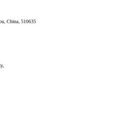
ou, China, 510635
ty,