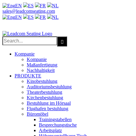
EN
ES
FR
NL
Facebook
X
LinkedIn
YouTube
sales@leadcomseating.com
EN
ES
FR
NL
sales@leadcomseating.com
Search
for:
Kompanie
Kompanie
Maßanfertigung
Nachhaltigkeit
PRODUKTE
Kinobestuhlung
Auditoriumsbestuhlung
Theaterbestuhlung
Kirchenbestuhlung
Bestuhlung im Hörsaal
Flughafen bestuhlung
Büromöbel
Trainingstabellen
Besprechungstische
Arbeitsplatz
Höhenverstellbarer Tisch