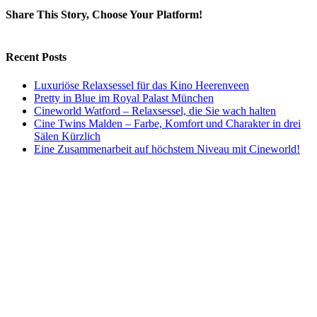
Share This Story, Choose Your Platform!
Facebook
X
LinkedIn
Email
Recent Posts
Luxuriöse Relaxsessel für das Kino Heerenveen
Pretty in Blue im Royal Palast München
Cineworld Watford – Relaxsessel, die Sie wach halten
Cine Twins Malden – Farbe, Komfort und Charakter in drei
Sälen Kürzlich
Eine Zusammenarbeit auf höchstem Niveau mit Cineworld!