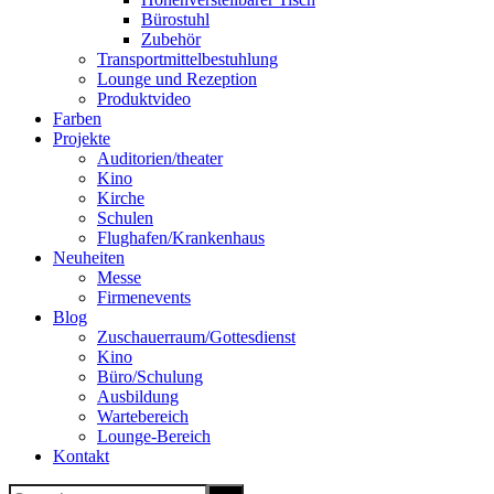
Bürostuhl
Zubehör
Transportmittelbestuhlung
Lounge und Rezeption
Produktvideo
Farben
Projekte
Auditorien/theater
Kino
Kirche
Schulen
Flughafen/Krankenhaus
Neuheiten
Messe
Firmenevents
Blog
Zuschauerraum/Gottesdienst
Kino
Büro/Schulung
Ausbildung
Wartebereich
Lounge-Bereich
Kontakt
Search