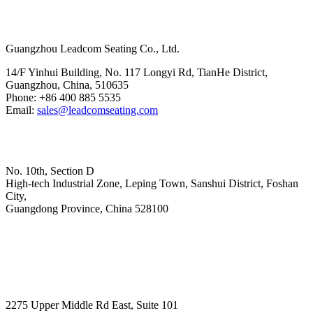
Hoofdkantoor
Guangzhou Leadcom Seating Co., Ltd.
14/F Yinhui Building, No. 117 Longyi Rd, TianHe District,
Guangzhou, China, 510635
Phone: +86 400 885 5535
Email:
sales@leadcomseating.com
Hoofdfabriek
No. 10th, Section D
High-tech Industrial Zone, Leping Town, Sanshui District, Foshan
City,
​​​​​​​Guangdong Province, China 528100
sales@leadcomseating.com
Canada Office
2275 Upper Middle Rd East, Suite 101