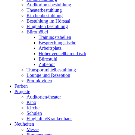
Auditoriumsbestuhlung
Theaterbestuhlung
Kirchenbestuhlung
Bestuhlung im Hörsaal
Flughafen bestuhlung
Büromöbel
Trainingstabellen
Besprechungstische
Arbeitsplatz
Höhenverstellbarer Tisch
Bürostuhl
Zubehör
Transportmittelbestuhlung
Lounge und Rezeption
Produktvideo
Farben
Projekte
Auditorien/theater
Kino
Kirche
Schulen
Flughafen/Krankenhaus
Neuheiten
Messe
Firmenevents