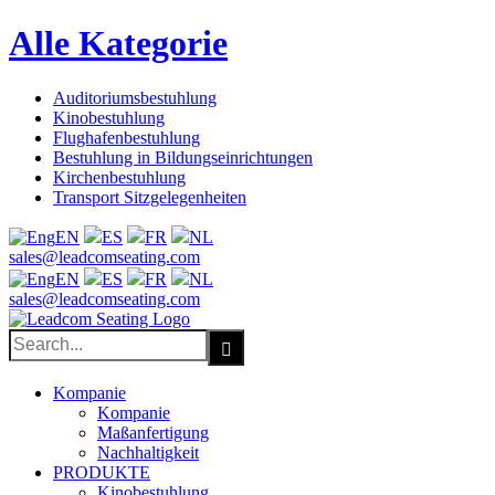
Alle Kategorie
Auditoriumsbestuhlung
Kinobestuhlung
Flughafenbestuhlung
Bestuhlung in Bildungseinrichtungen
Kirchenbestuhlung
Transport Sitzgelegenheiten
EN
ES
FR
NL
Facebook
X
LinkedIn
YouTube
sales@leadcomseating.com
EN
ES
FR
NL
sales@leadcomseating.com
Search
for:
Kompanie
Kompanie
Maßanfertigung
Nachhaltigkeit
PRODUKTE
Kinobestuhlung