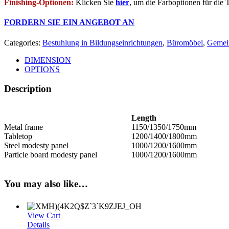
Finishing-Optionen:
Klicken Sie
hier
, um die Farboptionen für die 
FORDERN SIE EIN ANGEBOT AN
Categories:
Bestuhlung in Bildungseinrichtungen
,
Büromöbel
,
Gemein
DIMENSION
OPTIONS
Description
Length
Metal frame
1150/1350/1750mm
Tabletop
1200/1400/1800mm
Steel modesty panel
1000/1200/1600mm
Particle board modesty panel
1000/1200/1600mm
You may also like…
View Cart
Details