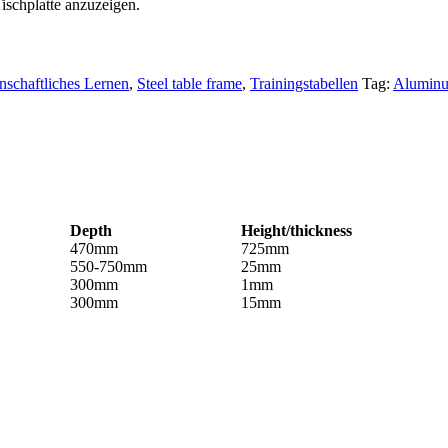
Tischplatte anzuzeigen.
schaftliches Lernen
,
Steel table frame
,
Trainingstabellen
Tag:
Aluminum
Depth
Height/thickness
470mm
725mm
550-750mm
25mm
300mm
1mm
300mm
15mm