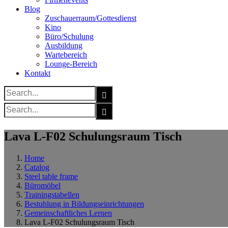
Blog
Zuschauerraum/Gottesdienst
Kino
Büro/Schulung
Ausbildung
Wartebereich
Lounge-Bereich
Kontakt
Search
for:
Search
for:
Lava L-F02 Schulungsraum Tisch
Home
Catalog
Steel table frame
Büromöbel
Trainingstabellen
Bestuhlung in Bildungseinrichtungen
Gemeinschaftliches Lernen
Lava L-F02 Schulungsraum Tisch