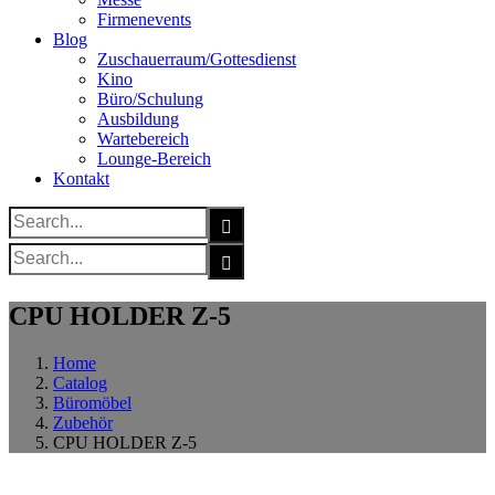
Firmenevents
Blog
Zuschauerraum/Gottesdienst
Kino
Büro/Schulung
Ausbildung
Wartebereich
Lounge-Bereich
Kontakt
Search
for:
Search
for:
CPU HOLDER Z-5
Home
Catalog
Büromöbel
Zubehör
CPU HOLDER Z-5