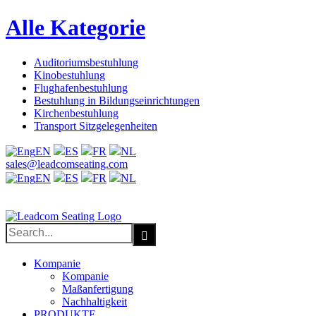
Alle Kategorie
Auditoriumsbestuhlung
Kinobestuhlung
Flughafenbestuhlung
Bestuhlung in Bildungseinrichtungen
Kirchenbestuhlung
Transport Sitzgelegenheiten
EN
ES
FR
NL
Facebook
X
LinkedIn
YouTube
sales@leadcomseating.com
EN
ES
FR
NL
sales@leadcomseating.com
Search
for:
Kompanie
Kompanie
Maßanfertigung
Nachhaltigkeit
PRODUKTE