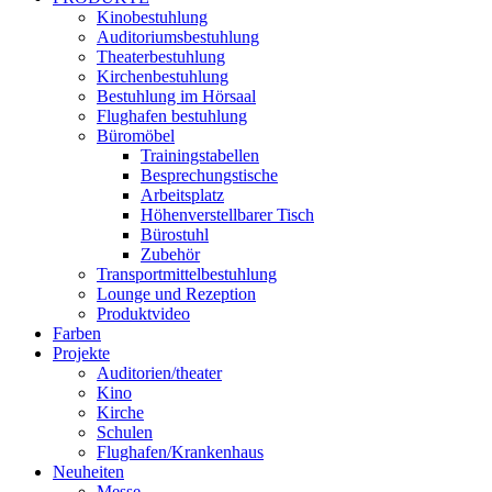
Kinobestuhlung
Auditoriumsbestuhlung
Theaterbestuhlung
Kirchenbestuhlung
Bestuhlung im Hörsaal
Flughafen bestuhlung
Büromöbel
Trainingstabellen
Besprechungstische
Arbeitsplatz
Höhenverstellbarer Tisch
Bürostuhl
Zubehör
Transportmittelbestuhlung
Lounge und Rezeption
Produktvideo
Farben
Projekte
Auditorien/theater
Kino
Kirche
Schulen
Flughafen/Krankenhaus
Neuheiten
Messe