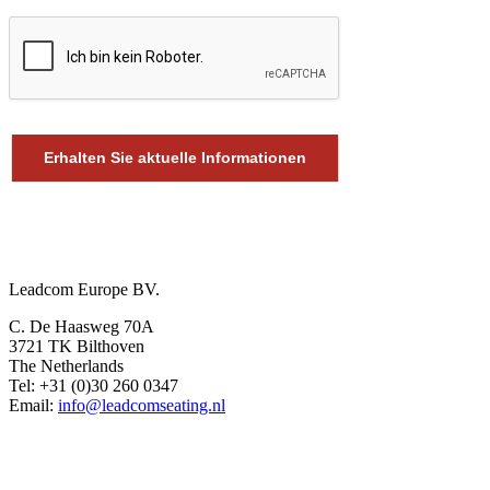
Erhalten Sie aktuelle Informationen
Europe Office
Leadcom Europe BV.
C. De Haasweg 70A
3721 TK Bilthoven
The Netherlands
Tel: +31 (0)30 260 0347
Email:
info@leadcomseating.nl
Dubai Office