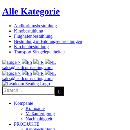
Alle Kategorie
Auditoriumsbestuhlung
Kinobestuhlung
Flughafenbestuhlung
Bestuhlung in Bildungseinrichtungen
Kirchenbestuhlung
Transport Sitzgelegenheiten
EN
ES
FR
NL
Facebook
X
LinkedIn
YouTube
sales@leadcomseating.com
EN
ES
FR
NL
sales@leadcomseating.com
Search
for:
Kompanie
Kompanie
Maßanfertigung
Nachhaltigkeit
PRODUKTE
Kinobestuhlung