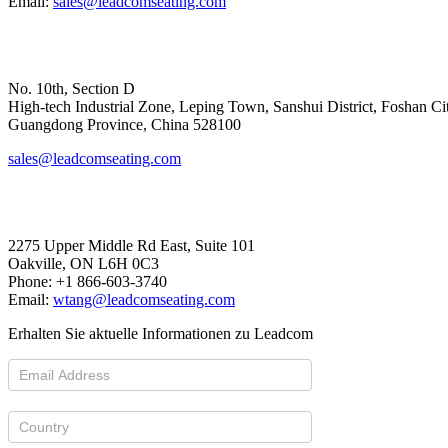
Email:
sales@leadcomseating.com
Hoofdfabriek
No. 10th, Section D
High-tech Industrial Zone, Leping Town, Sanshui District, Foshan Ci
​​​​​​​Guangdong Province, China 528100
sales@leadcomseating.com
Canada Office
2275 Upper Middle Rd East, Suite 101
Oakville, ON L6H 0C3
Phone: +1 866-603-3740
Email:
wtang@leadcomseating.com
Erhalten Sie aktuelle Informationen zu Leadcom