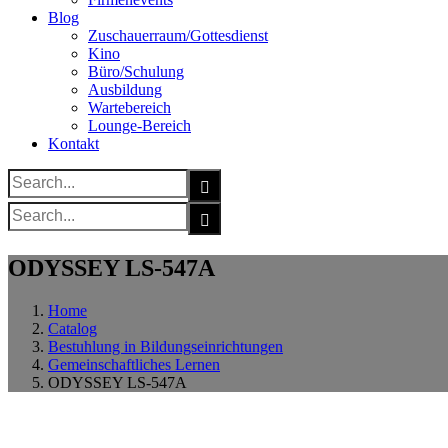
Blog
Zuschauerraum/Gottesdienst
Kino
Büro/Schulung
Ausbildung
Wartebereich
Lounge-Bereich
Kontakt
Search
for:
Search
for:
ODYSSEY LS-547A
Home
Catalog
Bestuhlung in Bildungseinrichtungen
Gemeinschaftliches Lernen
ODYSSEY LS-547A