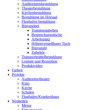
Auditoriumsbestuhlung
Theaterbestuhlung
Kirchenbestuhlung
Bestuhlung im Hörsaal
Flughafen bestuhlung
Büromöbel
Trainingstabellen
Besprechungstische
Arbeitsplatz
Höhenverstellbarer Tisch
Bürostuhl
Zubehör
Transportmittelbestuhlung
Lounge und Rezeption
Produktvideo
Farben
Projekte
Auditorien/theater
Kino
Kirche
Schulen
Flughafen/Krankenhaus
Neuheiten
Messe
Firmenevents