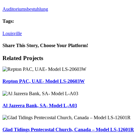
Auditoriumsbestuhlung
Tags:
Louisville
Share This Story, Choose Your Platform!
Facebook
X
LinkedIn
Email
Related Projects
Repton PAC, UAE- Model LS-20603W
Al Jazeera Bank, SA- Model L-A03
Glad Tidings Pentecostal Church, Canada – Model LS-12601R