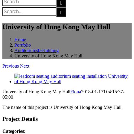
for:
Search
for:
University of Hong Kong May Hall
Home
Portfolio
Auditoriumsbestuhlung
University of Hong Kong May Hall
Previous
Next
View
Larger
Image
University of Hong Kong May Hall
Fiona
2018-01-17T04:15:37-
05:00
The name of this project is University of Hong Kong May Hall.
Project Details
Categories: