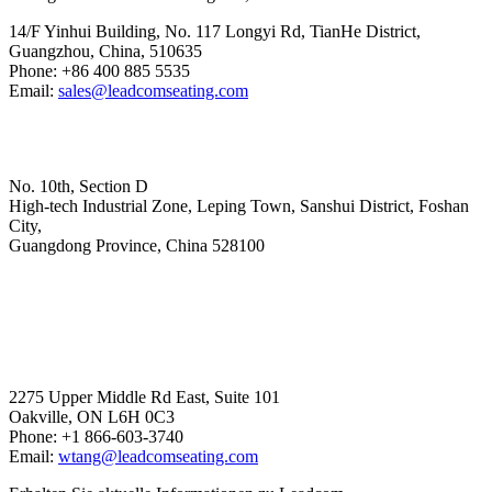
14/F Yinhui Building, No. 117 Longyi Rd, TianHe District,
Guangzhou, China, 510635
Phone: +86 400 885 5535
Email:
sales@leadcomseating.com
Hoofdfabriek
No. 10th, Section D
High-tech Industrial Zone, Leping Town, Sanshui District, Foshan
City,
​​​​​​​Guangdong Province, China 528100
sales@leadcomseating.com
Canada Office
2275 Upper Middle Rd East, Suite 101
Oakville, ON L6H 0C3
Phone: +1 866-603-3740
Email:
wtang@leadcomseating.com