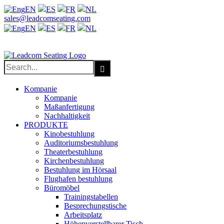
EN
ES
FR
NL
Facebook
X
LinkedIn
YouTube
sales@leadcomseating.com
EN
ES
FR
NL
sales@leadcomseating.com
Search
for:
Kompanie
Kompanie
Maßanfertigung
Nachhaltigkeit
PRODUKTE
Kinobestuhlung
Auditoriumsbestuhlung
Theaterbestuhlung
Kirchenbestuhlung
Bestuhlung im Hörsaal
Flughafen bestuhlung
Büromöbel
Trainingstabellen
Besprechungstische
Arbeitsplatz
Höhenverstellbarer Tisch