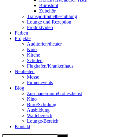
Bürostuhl
Zubehör
Transportmittelbestuhlung
Lounge und Rezeption
Produktvideo
Farben
Projekte
Auditorien/theater
Kino
Kirche
Schulen
Flughafen/Krankenhaus
Neuheiten
Messe
Firmenevents
Blog
Zuschauerraum/Gottesdienst
Kino
Büro/Schulung
Ausbildung
Wartebereich
Lounge-Bereich
Kontakt
Search