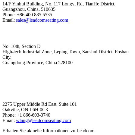
14/F Yinhui Building, No. 117 Longyi Rd, TianHe District,
Guangzhou, China, 510635
Phone: +86 400 885 5535
Email:
sales@leadcomseating.com
Hoofdfabriek
No. 10th, Section D
High-tech Industrial Zone, Leping Town, Sanshui District, Foshan
City,
​​​​​​​Guangdong Province, China 528100
sales@leadcomseating.com
Canada Office
2275 Upper Middle Rd East, Suite 101
Oakville, ON L6H 0C3
Phone: +1 866-603-3740
Email:
wtang@leadcomseating.com
Erhalten Sie aktuelle Informationen zu Leadcom