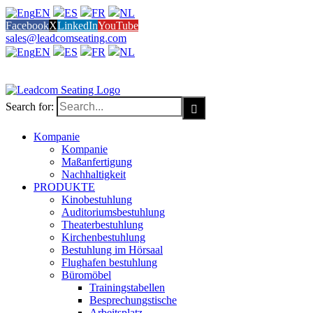
EN
ES
FR
NL
Facebook
X
LinkedIn
YouTube
sales@leadcomseating.com
EN
ES
FR
NL
sales@leadcomseating.com
Search for:
Kompanie
Kompanie
Maßanfertigung
Nachhaltigkeit
PRODUKTE
Kinobestuhlung
Auditoriumsbestuhlung
Theaterbestuhlung
Kirchenbestuhlung
Bestuhlung im Hörsaal
Flughafen bestuhlung
Büromöbel
Trainingstabellen
Besprechungstische
Arbeitsplatz