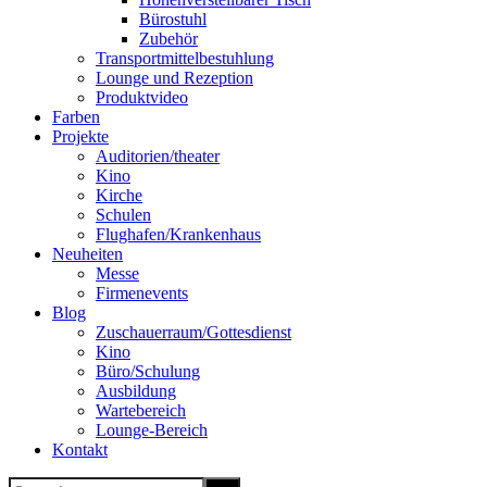
Bürostuhl
Zubehör
Transportmittelbestuhlung
Lounge und Rezeption
Produktvideo
Farben
Projekte
Auditorien/theater
Kino
Kirche
Schulen
Flughafen/Krankenhaus
Neuheiten
Messe
Firmenevents
Blog
Zuschauerraum/Gottesdienst
Kino
Büro/Schulung
Ausbildung
Wartebereich
Lounge-Bereich
Kontakt
Search