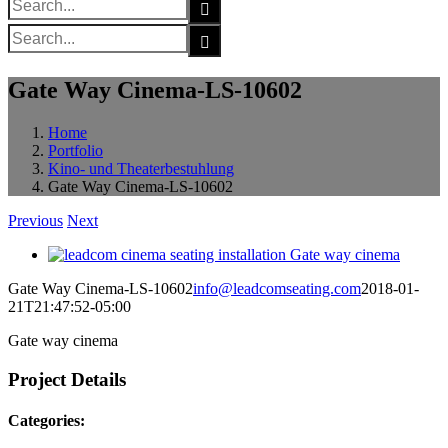
for:
Search
for:
Gate Way Cinema-LS-10602
Home
Portfolio
Kino- und Theaterbestuhlung
Gate Way Cinema-LS-10602
Previous
Next
View
Larger
Gate Way Cinema-LS-10602
info@leadcomseating.com
2018-01-
Image
21T21:47:52-05:00
Gate way cinema
Project Details
Categories: