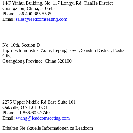
14/F Yinhui Building, No. 117 Longyi Rd, TianHe District,
Guangzhou, China, 510635
Phone: +86 400 885 5535
Email:
sales@leadcomseating.com
Hoofdfabriek
No. 10th, Section D
High-tech Industrial Zone, Leping Town, Sanshui District, Foshan
City,
​​​​​​​Guangdong Province, China 528100
sales@leadcomseating.com
Canada Office
2275 Upper Middle Rd East, Suite 101
Oakville, ON L6H 0C3
Phone: +1 866-603-3740
Email:
wtang@leadcomseating.com
Erhalten Sie aktuelle Informationen zu Leadcom