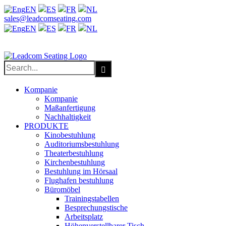
EN
ES
FR
NL
Facebook
X
LinkedIn
YouTube
sales@leadcomseating.com
EN
ES
FR
NL
sales@leadcomseating.com
Search
for:
Kompanie
Kompanie
Maßanfertigung
Nachhaltigkeit
PRODUKTE
Kinobestuhlung
Auditoriumsbestuhlung
Theaterbestuhlung
Kirchenbestuhlung
Bestuhlung im Hörsaal
Flughafen bestuhlung
Büromöbel
Trainingstabellen
Besprechungstische
Arbeitsplatz
Höhenverstellbarer Tisch